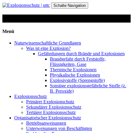
Zum
Schalte Navigation
Inhalt
springen
Literaturverzeichnis
Menü
Naturwissenschaftliche Grundlagen
Was ist eine Explosion?
Gefährdungen durch Brände und Explosionen
Brandgefahr durch Feststoffe,
Flüssigkeiten, Gase
Thermische Explosionen
Physikalische Explosionen
Explosivstoffe (Sprengstoffe)
Sonstige explosionsgefährliche Stoffe (z.
B. Peroxide)
Explosionsschutz
Primärer Explosionschutz
Sekundärer Explosionsschutz
Tertiärer Explosionsschutz
Organisatorischer Explosionsschutz
Betriebsanweisungen
Unterweisungen von Beschäftigten