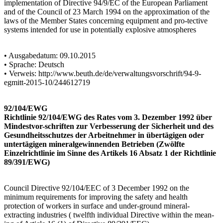
implementation of Directive 94/9/EC of the European Parliament
and of the Council of 23 March 1994 on the approximation of the
laws of the Member States concerning equipment and pro-tective
systems intended for use in potentially explosive atmospheres
• Ausgabedatum: 09.10.2015
• Sprache: Deutsch
• Verweis: http://www.beuth.de/de/verwaltungsvorschrift/94-9-
egmitt-2015-10/244612719
92/104/EWG
Richtlinie 92/104/EWG des Rates vom 3. Dezember 1992 über
Mindestvor-schriften zur Verbesserung der Sicherheit und des
Gesundheitsschutzes der Arbeitnehmer in übertägigen oder
untertägigen mineralgewinnenden Betrieben (Zwölfte
Einzelrichtlinie im Sinne des Artikels 16 Absatz 1 der Richtlinie
89/391/EWG)
Council Directive 92/104/EEC of 3 December 1992 on the
minimum requirements for improving the safety and health
protection of workers in surface and under-ground mineral-
extracting industries ( twelfth individual Directive within the mean-