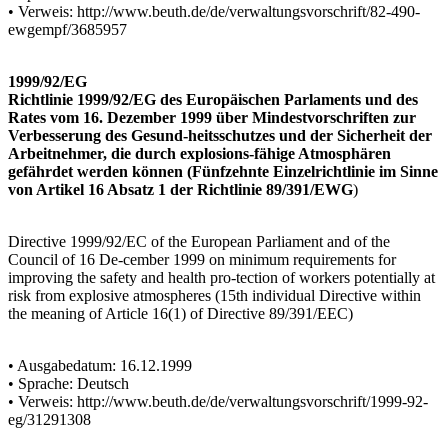
• Verweis: http://www.beuth.de/de/verwaltungsvorschrift/82-490-
ewgempf/3685957
1999/92/EG
Richtlinie 1999/92/EG des Europäischen Parlaments und des
Rates vom 16. Dezember 1999 über Mindestvorschriften zur
Verbesserung des Gesund-heitsschutzes und der Sicherheit der
Arbeitnehmer, die durch explosions-fähige Atmosphären
gefährdet werden können (Fünfzehnte Einzelrichtlinie im Sinne
von Artikel 16 Absatz 1 der Richtlinie 89/391/EWG
)
Directive 1999/92/EC of the European Parliament and of the
Council of 16 De-cember 1999 on minimum requirements for
improving the safety and health pro-tection of workers potentially at
risk from explosive atmospheres (15th individual Directive within
the meaning of Article 16(1) of Directive 89/391/EEC)
• Ausgabedatum: 16.12.1999
• Sprache: Deutsch
• Verweis: http://www.beuth.de/de/verwaltungsvorschrift/1999-92-
eg/31291308