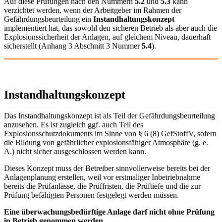
Auf diese Prüfungen nach den Nummern
5.2
und
5.3
kann
verzichtet werden, wenn der Arbeitgeber im Rahmen der
Gefährdungsbeurteilung ein
Instandhaltungskonzept
implementiert hat, das sowohl den sicheren Betrieb als aber auch die
Explosionssicherheit der Anlagen, auf gleichem Niveau, dauerhaft
sicherstellt (Anhang 3 Abschnitt 3 Nummer
5.4
).
Instandhaltungskonzept
Das Instandhaltungskonzept ist als Teil der Gefährdungsbeurteilung
anzusehen. Es ist zugleich ggf. auch Teil des
Explosionsschutzdokuments im Sinne von § 6 (8) GefStoffV, sofern
die Bildung von gefährlicher explosionsfähiger Atmosphäre (g. e.
A.) nicht sicher ausgeschlossen werden kann.
Dieses Konzept muss der Betreiber sinnvollerweise bereits bei der
Anlagenplanung erstellen, weil vor erstmaliger Inbetriebnahme
bereits die Prüfanlässe, die Prüffristen, die Prüftiefe und die zur
Prüfung befähigten Personen festgelegt werden müssen.
Eine überwachungsbedürftige Anlage darf nicht ohne Prüfung
in Betrieb genommen werden.